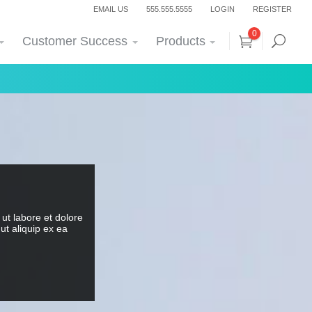
EMAIL US
555.555.5555
LOGIN
REGISTER
0
Customer Success
Products
ut labore et dolore
ut aliquip ex ea