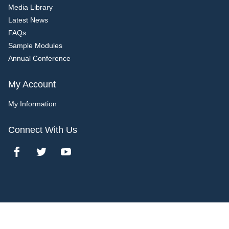
Media Library
Latest News
FAQs
Sample Modules
Annual Conference
My Account
My Information
Connect With Us
Copyright 2017 Bridgeline Digital. All rights reserved.
1600 Broadway,
,
Denver
,
CO
80202